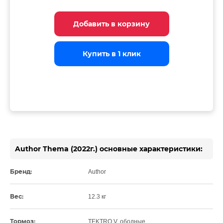
Добавить в корзину
Добавить в корзину
Добавить в корзину
Купить в 1 клик
Купить в 1 клик
Купить в 1 клик
Author Thema (2022г.) основные характеристики:
Бренд:
Author
Вес:
12.3 кг
Тормоз:
TEKTRO V, ободные