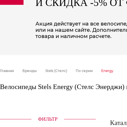
И СКИДКА -5% О
sale
special price
Акция действует на все велосипед
или на нашем сайте. Дополнител
товара и наличном расчете.
Главная
Бренды
Stels (Стелс)
По серии
Energy
Велосипеды Stels Energy (Стелс Энерджи) 
ФИЛЬТР
Катал