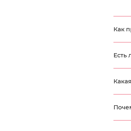
Как п
Есть 
Какая
Поче