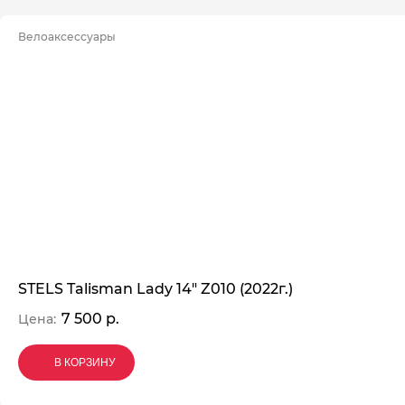
Велоаксессуары
STELS Talisman Lady 14" Z010 (2022г.)
7 500 р.
Цена:
В КОРЗИНУ
В КОРЗИНУ
В КОРЗИНУ