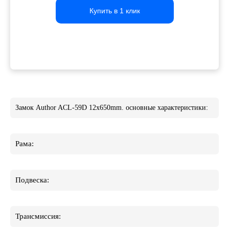
Купить в 1 клик
Купить в 1 клик
Купить в 1 клик
Замок Author ACL-59D 12x650mm. основные характеристики:
Рама:
Подвеска:
Трансмиссия: