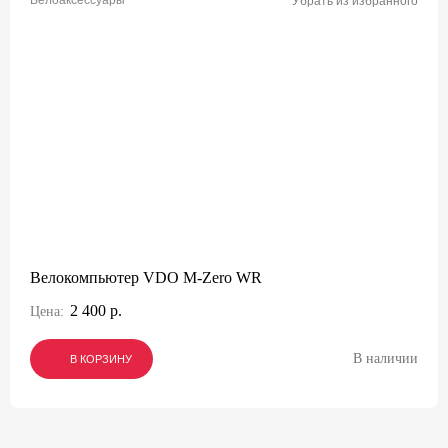
Велоаксессуары
Убрать из избранного
Велокомпьютер VDO M-Zero WR
2 400 р.
Цена:
В наличии
В КОРЗИНУ
В КОРЗИНУ
В КОРЗИНУ