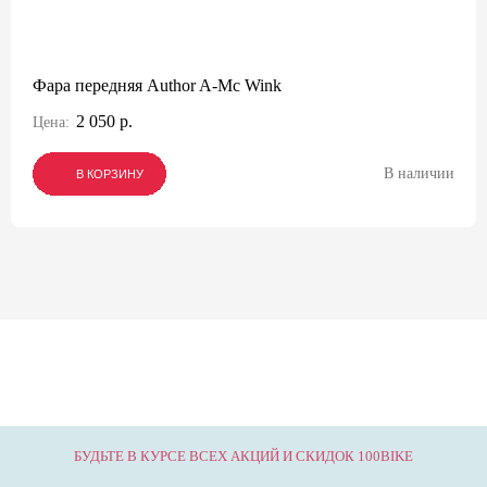
Фара передняя Author A-Mc Wink
2 050 р.
Цена:
В наличии
В КОРЗИНУ
В КОРЗИНУ
В КОРЗИНУ
БУДЬТЕ В КУРСЕ ВСЕХ АКЦИЙ И СКИДОК 100BIKE