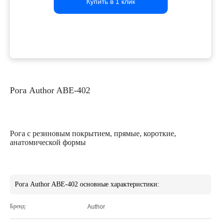
Купить в 1 клик
Купить в 1 клик
Купить в 1 клик
Рога Author ABE-402
Рога с резиновым покрытием, прямые, короткие,
анатомической формы
Рога Author ABE-402 основные характеристики:
Бренд:
Author