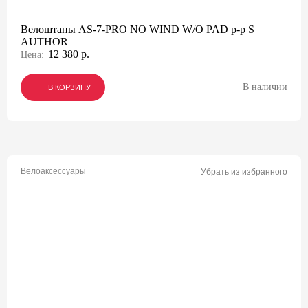
Велоштаны AS-7-PRO NO WIND W/O PAD р-р S
AUTHOR
12 380 р.
Цена:
В наличии
В КОРЗИНУ
В КОРЗИНУ
В КОРЗИНУ
Велоаксессуары
Убрать из избранного