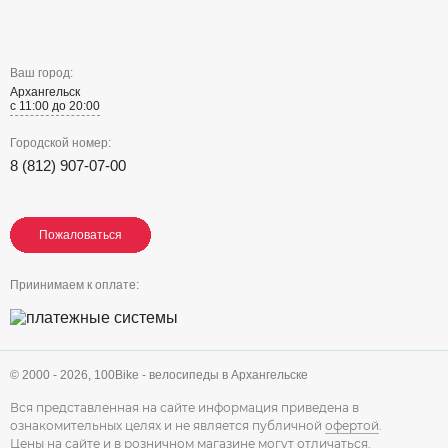
Ваш город:
Архангельск
с 11:00 до 20:00
Городской номер:
8 (812) 907-07-00
Пожаловаться
Пожаловаться
Пожаловаться
Приинимаем к оплате:
© 2000 - 2026,
100Bike - велосипеды в Архангельске
Вся представленная на сайте информация приведена в
ознакомительных целях и не является публичной
офертой
.
Цены на сайте и в розничном магазине могут отличаться.