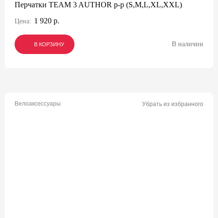
Перчатки TEAM 3 AUTHOR p-p (S,M,L,XL,XXL)
1 920 р.
Цена:
В наличии
В КОРЗИНУ
В КОРЗИНУ
В КОРЗИНУ
Велоаксессуары
Убрать из избранного