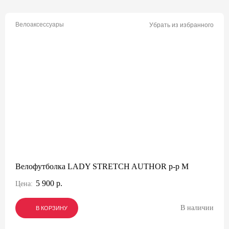
Велоаксессуары
Убрать из избранного
Велофутболка LADY STRETCH AUTHOR р-р M
5 900 р.
Цена:
В наличии
В КОРЗИНУ
В КОРЗИНУ
В КОРЗИНУ