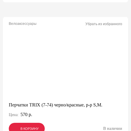
Велоаксессуары
Убрать из избранного
Перчатки TRIX (7-74) черно/красные, р-р S,M.
570 р.
Цена:
В наличии
В КОРЗИНУ
В КОРЗИНУ
В КОРЗИНУ