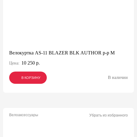
Велокуртка AS-11 BLAZER BLK AUTHOR р-р M
10 250 р.
Цена:
В наличии
В КОРЗИНУ
В КОРЗИНУ
В КОРЗИНУ
Велоаксессуары
Убрать из избранного