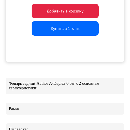
Добавить в корзину
Добавить в корзину
Добавить в корзину
Купить в 1 клик
Купить в 1 клик
Купить в 1 клик
Фонарь задний Author A-Duplex 0,5w x 2 основные
характеристики:
Рама:
Подвеска: