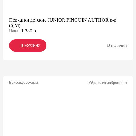
Перчатки детские JUNIOR PINGUIN AUTHOR p-p
(S,M)
1 380 р.
Цена:
В наличии
В КОРЗИНУ
В КОРЗИНУ
В КОРЗИНУ
Велоаксессуары
Убрать из избранного