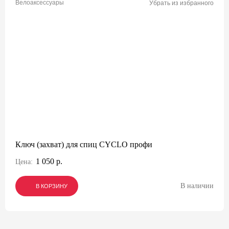
Велоаксессуары
Убрать из избранного
Ключ (захват) для спиц CYCLO профи
1 050 р.
Цена:
В наличии
В КОРЗИНУ
В КОРЗИНУ
В КОРЗИНУ