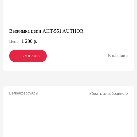
Выжимка цепи AHT-551 AUTHOR
1 280 р.
Цена:
В наличии
В КОРЗИНУ
В КОРЗИНУ
В КОРЗИНУ
Велоаксессуары
Убрать из избранного