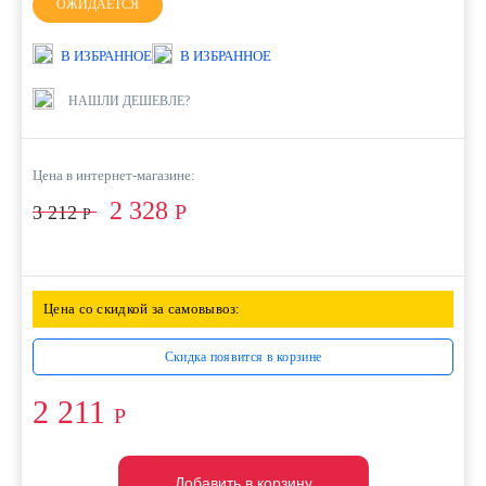
ОЖИДАЕТСЯ
В ИЗБРАННОЕ
В ИЗБРАННОЕ
НАШЛИ ДЕШЕВЛЕ?
Цена в интернет-магазине:
2 328
Р
3 212
Р
Цена со скидкой за самовывоз:
Скидка появится в корзине
2 211
Р
Добавить в корзину
Добавить в корзину
Добавить в корзину