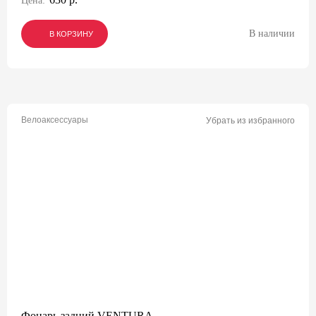
Цена:
В наличии
В КОРЗИНУ
В КОРЗИНУ
В КОРЗИНУ
Велоаксессуары
Убрать из избранного
Фонарь задний VENTURA