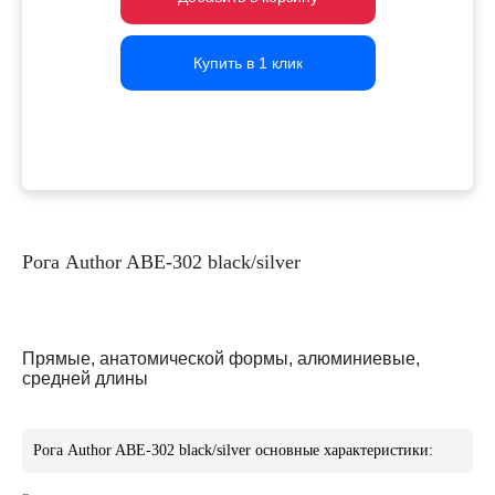
Купить в 1 клик
Купить в 1 клик
Купить в 1 клик
Рога Author ABE-302 black/silver
Прямые, анатомической формы, алюминиевые,
средней длины
Рога Author ABE-302 black/silver основные характеристики: