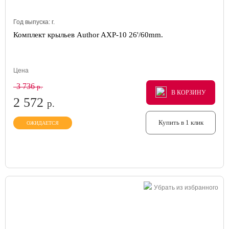
Год выпуска:
г.
Комплект крыльев Author AXP-10 26'/60mm.
Цена
3 736
р.
В КОРЗИНУ
В КОРЗИНУ
В КОРЗИНУ
2 572
р.
Купить в 1 клик
ОЖИДАЕТСЯ
Убрать из избранного