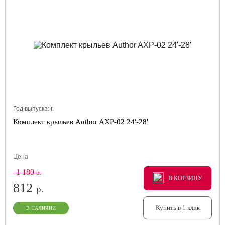
Год выпуска:
г.
Комплект крыльев Author AXP-02 24'-28'
Цена
1 180
р.
В КОРЗИНУ
В КОРЗИНУ
В КОРЗИНУ
812
р.
Купить в 1 клик
В НАЛИЧИИ