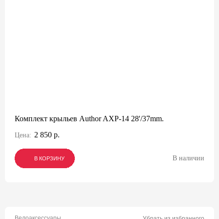
Комплект крыльев Author AXP-14 28'/37mm.
2 850 р.
Цена:
В наличии
В КОРЗИНУ
В КОРЗИНУ
В КОРЗИНУ
Велоаксессуары
Убрать из избранного