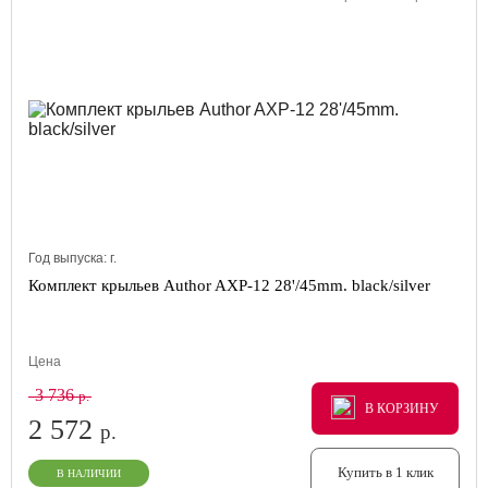
Год выпуска:
г.
Комплект крыльев Author AXP-12 28'/45mm. black/silver
Цена
3 736
р.
В КОРЗИНУ
В КОРЗИНУ
В КОРЗИНУ
2 572
р.
Купить в 1 клик
В НАЛИЧИИ