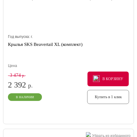
Год выпуска:
г.
Крылья SKS Beavertail XL (комплект)
Цена
3 474
р.
В КОРЗИНУ
В КОРЗИНУ
В КОРЗИНУ
2 392
р.
Купить в 1 клик
В НАЛИЧИИ
Убрать из избранного