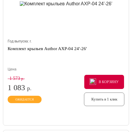
Год выпуска:
г.
Комплект крыльев Author AXP-04 24'-26'
Цена
1 573
р.
В КОРЗИНУ
В КОРЗИНУ
В КОРЗИНУ
1 083
р.
Купить в 1 клик
ОЖИДАЕТСЯ