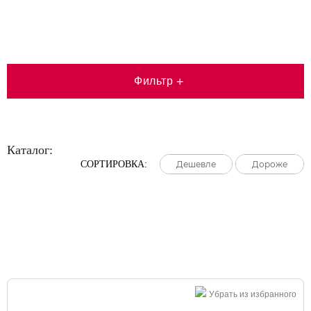
Фильтр
+
Каталог:
СОРТИРОВКА:
Дешевле
Дешевле
Дешевле
Дороже
Дороже
Дороже
Большая распродажа!
Убрать из избранного