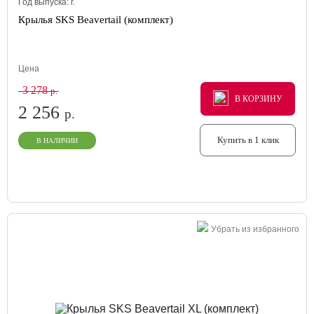
Год выпуска:
г.
Крылья SKS Beavertail (комплект)
Цена
3 278
р.
В КОРЗИНУ
В КОРЗИНУ
В КОРЗИНУ
2 256
р.
Купить в 1 клик
В НАЛИЧИИ
Убрать из избранного