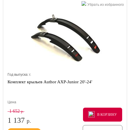
Убрать из избранного
Год выпуска:
г.
Комплект крыльев Author AXP-Junior 20'-24'
Цена
1 652
р.
В КОРЗИНУ
В КОРЗИНУ
В КОРЗИНУ
1 137
р.