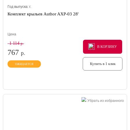
Год выпуска:
г.
Комплект крыльев Author AXP-03 28'
Цена
1 114
р.
В КОРЗИНУ
В КОРЗИНУ
В КОРЗИНУ
767
р.
Купить в 1 клик
ОЖИДАЕТСЯ
Убрать из избранного