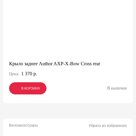
Крыло заднее Author AXP-X-Bow Cross rear
1 370 р.
Цена:
В наличии
В КОРЗИНУ
В КОРЗИНУ
В КОРЗИНУ
Велоаксессуары
Убрать из избранного