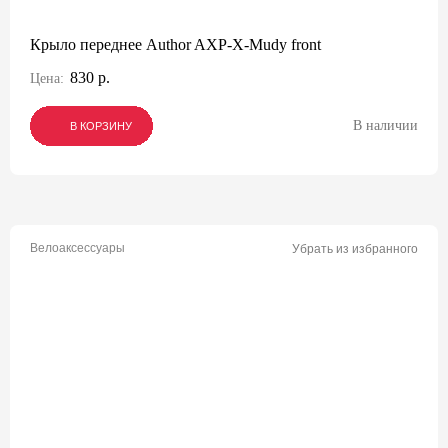
Крыло переднее Author AXP-X-Mudy front
830 р.
Цена:
В наличии
В КОРЗИНУ
В КОРЗИНУ
В КОРЗИНУ
Велоаксессуары
Убрать из избранного